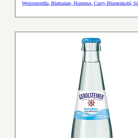
Weizentortilla, Blattsalate, Hummus, Curry-Blumenkohl, S