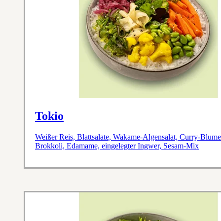
Tokio
Weißer Reis, Blattsalate, Wakame-Algensalat, Curry-Blume
Brokkoli, Edamame, eingelegter Ingwer, Sesam-Mix