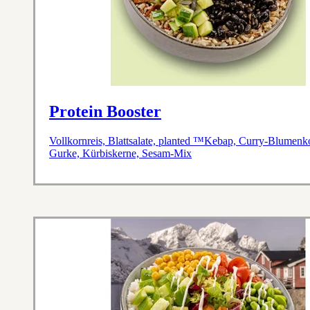
Protein Booster
Vollkornreis, Blattsalate, planted ™Kebap, Curry-Blumen
Gurke, Kürbiskerne, Sesam-Mix