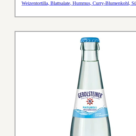
Weizentortilla, Blattsalate, Hummus, Curry-Blumenkohl, S