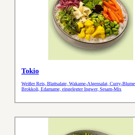
Tokio
Weißer Reis, Blattsalate, Wakame-Algensalat, Curry-Blume
Brokkoli, Edamame, eingelegter Ingwer, Sesam-Mix