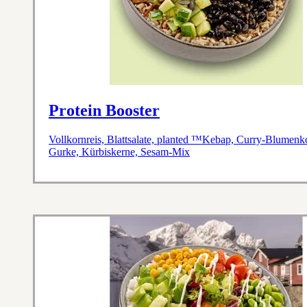
Protein Booster
Vollkornreis, Blattsalate, planted ™Kebap, Curry-Blumen
Gurke, Kürbiskerne, Sesam-Mix